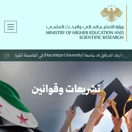
Hacettepe University) في العاصمة أنقرة.
وزي
تشريعات وقوانين