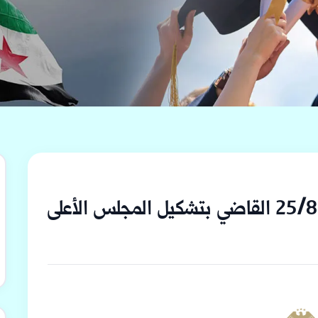
المرسوم رقم (148) تاريخ 25/8/2025 القاضي بتشكيل المجلس الأعلى