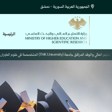
الجمهورية العربية السورية - دمشق
الرئيسية
THK Unive) المتخصصة في علوم الطيران والفضاء.