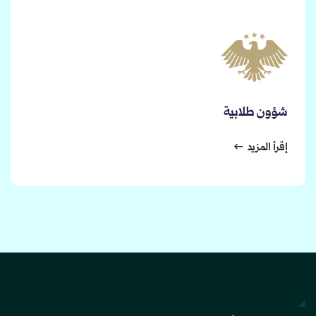
شؤون طلابية
إقرأ المزيد