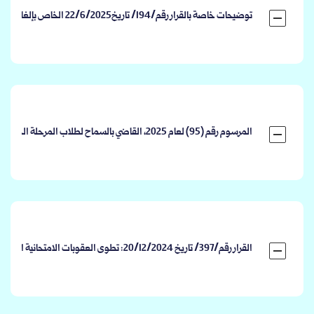
توضيحات خاصة بالقرار رقم/194/ تاريخ22/6/2025 الخاص بإلغاء الامتحان الوطني
المرسوم رقم (95) لعام 2025، القاضي بالسماح لطلاب المرحلة الجامعية الأولى، والدراسات العليا، المنقطعين بسبب الثورة منذ العام الدراسي 2010-2011 م حتى تاريخه، بالتقدم بطلبات العودة إلى قيدهم السابق في الجامعات العامة والخاصة.
القرار رقم/397/ تاريخ 20/12/2024: تطوى العقوبات الامتحانية الصادرة بحق الطلاب في الجامعات السورية العامة والخاصة.