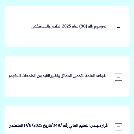
المرسوم رقم (98) لعام 2025 الخاص بالمستنفدين
القواعد العامة للتحويل المماثل وتغيير القيد بين الجامعات الحكومية السورية وفق قرا
قرار مجلس التعليم العالي رقم /349/تاريخ 17/8/2025 المتضمن الغاء اختبارات القبول للعام الدراسي 2025/2026 باستثناء بعض الكليات