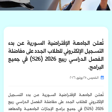
تُعـلـن الجامعــة الإفتـراضيـة الســوريـة عـن بدء
التســجيـل الإلكتـروني للطـلاب الجـدد على مفاضلـة
الـفصـل الـدراسـي ربيع 2026 (S26) في جميـع
البرامج.
الخميس, ٢٥ يونيو, ٢٠٢٦
تُعـلـن الجامعــة الإفتـراضيـة الســوريـة عـن بدء التســجيـل
الإلكتـروني للطـلاب الجـدد على مفاضلـة الـفصـل الـدراسـي ربيع
2026 (S26) في جميـع برامـج الإجـازات الجامعـيــة والمعاهد